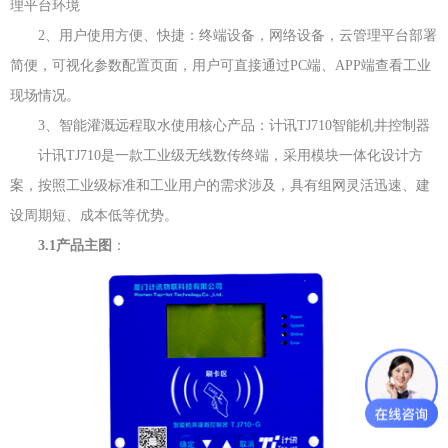
理平台环境
2、用户使用方便、快捷：终端设备，网络设备，云管理平台部署
简便，可视化参数配置页面，用户可直接通过PC端、APP端查看工业
现场情况。
3、智能灌溉远程取水使用核心产品：计讯TJ710智能机井控制器
计讯TJ710是一款工业级无线数传终端，采用模块一体化设计方
案，按照工业级标准和工业用户的需求涉及，具有组网灵活迅速、建
设周期短、成本低等优势。
3.1产品主图
：