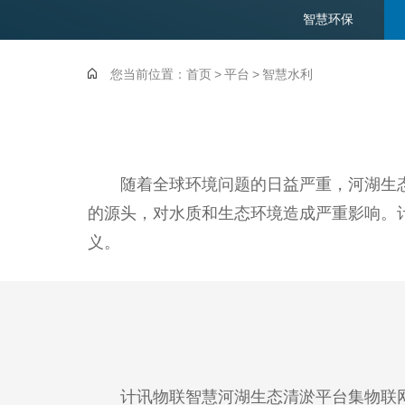
智慧环保
您当前位置：
首页
>
平台
>
智慧水利
随着全球环境问题的日益严重，河湖生态
的源头，对水质和生态环境造成严重影响。
义。
计讯物联智慧河湖生态清淤平台集物联网