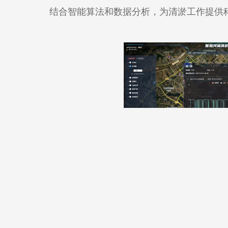
结合智能算法和数据分析，为清淤工作提供