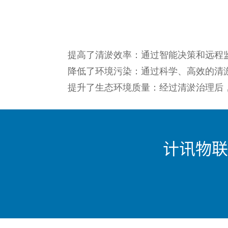
提高了清淤效率：通过智能决策和远程监
降低了环境污染：通过科学、高效的清淤
提升了生态环境质量：经过清淤治理后，
计讯物联