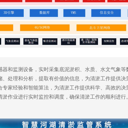
器和监测设备，实时采集底泥淤积、水质、水文气象等
、处理和分析，提取有价值的信息，为清淤工作提供决
专家经验和智能算法，为清淤工作提供科学、高效的决
淤作业进行实时监控和调度，确保清淤工作的顺利进行