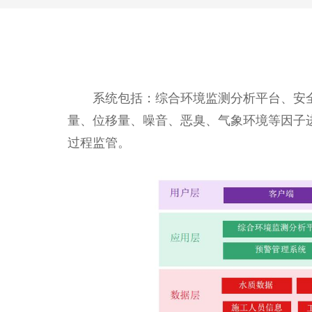
系统包括：综合环境监测分析平台、安全
量、位移量、噪音、恶臭、气象环境等因子
过程监管。