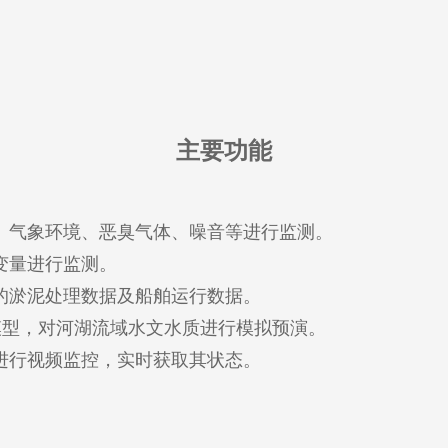
主要功能
气象环境、恶臭气体、噪音等进行监测。
量进行监测。
淤泥处理数据及船舶运行数据。
型，对河湖流域水文水质进行模拟预演。
行视频监控，实时获取其状态。