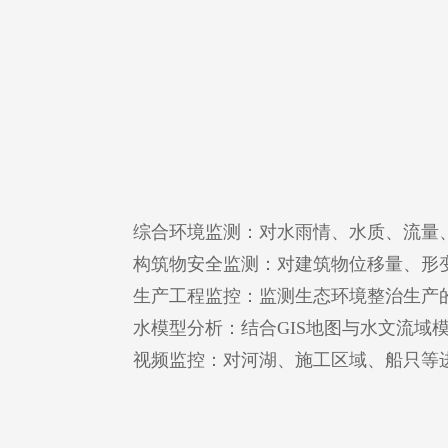
综合环境监测：对水雨情、水质、流量、
构筑物安全监测：对建筑物位移量、形变
生产工程监控：监测生态环境整治生产的
水模型分析：结合GIS地图与水文流域模
视频监控：对河湖、施工区域、船只等进