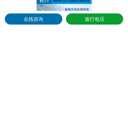
在线咨询
拨打电话
农村饮用水站点远程智能运维管理系统解决方案
本方案以计讯TG451物联网智能终端为核心设备，配合农村饮水安全监
测、水位监测自动控制等功能模块，构建“云管端”一体化的智慧运维平
台。方案遵循“感知层—传输层—平台层—应用层”