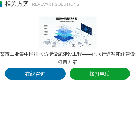
相关方案
REVEVANT SOLUTIONS
某市工业集中区排水防涝设施建设工程——雨水管道智能化建设
项目方案
智慧排水系统解决方案以计讯物联TY511-B6水利遥测终端机为核心，融
在线咨询
拨打电话
合雷达液位计、雷达流量计、地埋式积水仪等智能感知设备，构建以“网-
厂-河”为架构的城市排水防涝信息化运营管理体系