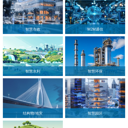
智慧市政
M2M通信
智慧水利
智慧环保
智慧市政
M2M通信
公共自行车无线组网、智能快递柜
（E邮柜、生鲜O2O派送）、城市
内涝监测；智能充电桩无线组网、
城市供暖、供热、燃气监控、城市
供水无线调度...
结构物/地灾
智慧园区
了解更多
了解更多
智慧水利
智慧环保