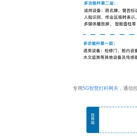
专用
5G智慧灯杆网关
，通信