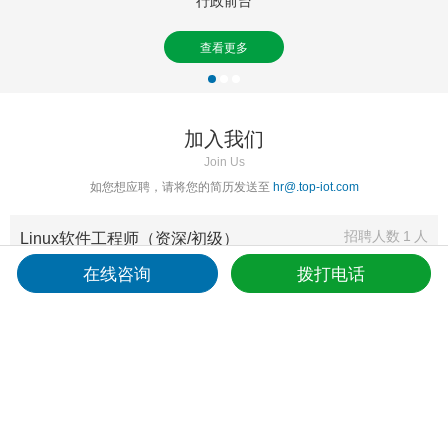
行政前台
2020
YEAR
查看更多
1、荣获厦门市青创人才奖
2、荣获厦门市科技小巨人领军企业
3、荣获福建省科技小巨人领军企业
加入我们
Join Us
2019
如您想应聘，请将您的简历发送至
hr@.top-iot.com
YEAR
1、厦门市专精特新小微企业
Linux软件工程师（资深/初级）
招聘人数 1 人
2、中国国际物联网优秀平台奖
1、熟悉LINUX系统，并会使用LINUX的常用命令； 2、熟悉C语言，有用过
在线咨询
拨打电话
3、ccc中国国家强制产品认证
SOCKET、写过网络程序者优先； 3、了解TCP IP协议，并具备基本的网络
4、入选江苏联通供应商库
知识。 4、资深和初级工程师均需要，有相关工作
5、北京办事处乔迁至昌平科技园
2018
嵌入式工程师
YEAR
招聘人数 1 人
【岗位职责】 1、负责产品的维护，以及产品的功能开发;2、编写技术文
1、深圳办事处成立
档;3、完成项目负责人安排的其它任务。【任职要求】 1、本科及以上，电子