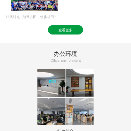
4、第24届中国高新技术成果优秀
产品
5、三款产品同获厦门优秀物联网产
计讯时光 | 踏寻古田，信步培田；行在连城，乐于山水
品奖
6、与农林大学达成校企合作
查看更多
7、2022年度科创引领企业
办公环境
2021
Office Environment
YEAR
1、国家高新技术企业
2、高科技成果转换
3、物联网关键技术与平台创新奖
4、厦门市优秀物联网产品
5、厦门市优秀物联网应用案例
6、中国最具影响力物联网项目
7、唐董事长当选厦门市集美工商联
合会常委