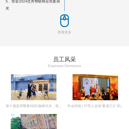
5、荣获202
4
优秀物联网应用案例
奖
6、荣获中国物联网行业品牌领军企
业奖
查看更多
2023
YEAR
1、荣获
二十四届中国国际高新技术
员工风采
成果交易会
“优秀产品奖”
2、荣获厦门市优秀物联网解决方案
Employee Demeanor
3、荣登‘
物联之星
’中国物联网行业
创新产品榜
2022
YEAR
第十届篮球联赛AB区巅峰对决，谁才是真正的“篮”界MVP？
年会特辑 | 计讯人这场“蓄谋已久”的狂欢，终于要“炸”
1、福建省科技小巨人企业
2、福建省瞪羚企业
3、厦门市专精特新小微企业