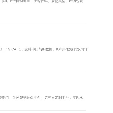
控，实时上传自动称重、废物代码、废物类型、废物包装、
，4G CAT 1，支持串口与IP数据、IO与IP数据的双向转
监管部门、计讯智慧环保平台、第三方定制平台，实现水、