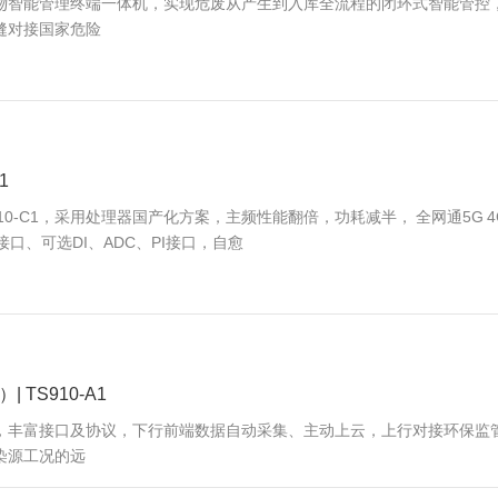
险废物智能管理终端一体机，实现危废从产生到入库全流程的闭环式智能管
缝对接国家危险
1
210-C1，采用处理器国产化方案，主频性能翻倍，功耗减半， 全网通5G 4G
5接口、可选DI、ADC、PI接口，自愈
TS910-A1
终端，丰富接口及协议，下行前端数据自动采集、主动上云，上行对接环保
染源工况的远