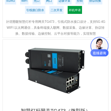
5G/4G
WIFI
光口
网口
边缘计算
控制
协议转换
引线接口防水
二次开发
样机申请
计讯物联智慧灯杆专用网关TG473，引线式防水接口设计，支持5G 4G
WIFI 以太网通信，具备终端接入联网、数据采集、边缘计算、协议转
换、数据传输、边缘控制、云平台对接等能力，实现智慧
智慧灯杆网关TG473（微型版）