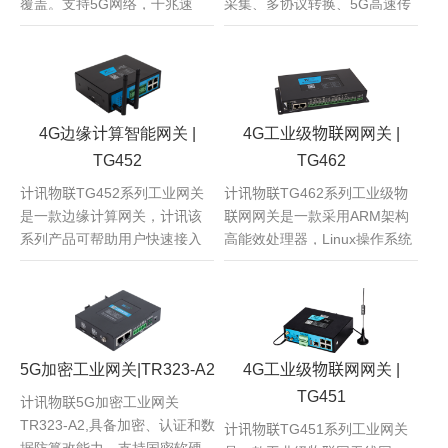
覆盖。支持5G网络，千兆速
采集、多协议转换、5G高速传
率，能同时满足更多移动终端
输，可为PLC、变频器、机器人
快速采集传输大数据需求。可
等工业现场提供远程维护的通
无缝衔接各类工业组网应用。
道，支持二次开发，双卡双
模。
4G边缘计算智能网关 |
4G工业级物联网网关 |
TG452
TG462
计讯物联TG452系列工业网关
计讯物联TG462系列工业级物
是一款边缘计算网关，计讯该
联网网关是一款采用ARM架构
系列产品可帮助用户快速接入
高能效处理器，Linux操作系统
高速互联网，实现安全可靠的
的嵌入式工业计算机，该产品
数据传输，采用Arm架构高端处
广泛应用工业4 0、智慧水利、
理器；标准Linux系统支持用户
智慧城市、智慧电力等行业领
二次开发。
域。
5G加密工业网关|TR323-A2
4G工业级物联网网关 |
TG451
计讯物联5G加密工业网关
TR323-A2,具备加密、认证和数
计讯物联TG451系列工业网关
据防篡改能力，支持国密软硬