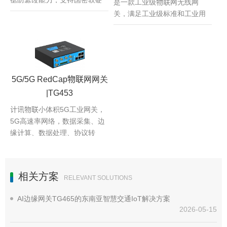
是一款工业级物联网无线网
件加密，支持SM1、SM2、
关，满足工业级标准和工业用
SM3、SM4算法，支持IPsec
户的需求，采用高性能的工业
VPN加密，支持APN VPDN数据
级32位通信处理器，软件多级
安全
检测和硬件多重保护机制来提
高设备稳定性。
5G/5G RedCap物联网网关
|TG453
计讯物联小体积5G工业网关，
5G高速率网络，数据采集、边
缘计算、数据处理、协议转
换、视频识别、高速通信极速
传输、全方位防护、精准预
警、数据加密、断点续传、抗
相关方案
RELEVANT SOLUTIONS
干扰。
AI边缘网关TG465的东南亚智慧交通IoT解决方案
2026-05-15