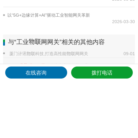
以“5G+边缘计算+AI”驱动工业智能网关革新
2026-03-30
与“工业物联网网关”相关的其他内容
厦门计讯物联科技,打造高性能物联网网关
09-01
5G
工业物联网网关
：连接未来的智能工业
11-03
在线咨询
拨打电话
工业物联网网关
工业物联网通信
08-23
工业物联网网关
串口网关 多协议网关
05-05
工业物联网网关
工业数字化生产
03-17
5G智慧车间
工业物联网网关
应用
01-11
电子警察智能监控解决方案实现科技强警丨110警察节
01-11
5G
工业物联网网关
TG453功能参数一览
12-31