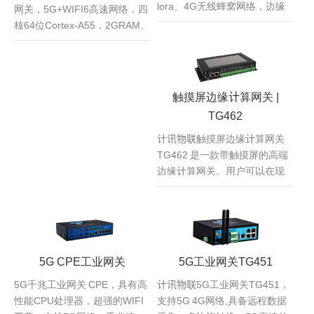
lora、4G无线蜂窝网络，边缘
网关，5G+WIFI6高速网络，四
计算、SPI防火墙、GPS定位、
核64位Cortex-A55，2GRAM、
数据采集、花生壳内网穿透、
16GFLASH，1TOPS NPU，主
协议转换、加密、逻辑控制、
频高达2GHZ，超强的运算能
灵活部署等功能特点。
力，边缘计算，国密加密，
HDMI可选、固态硬盘NVMe
触摸屏边缘计算网关 |
SSD、单模双卡可选。
TG462
计讯物联触摸屏边缘计算网关
TG462 是一款带触摸屏的高端
边缘计算网关。用户可以在现
场通过触摸屏进行设备配置、
维护和管理、查看数据。实现
终端管理可视化操作。
5G CPE工业网关
5G工业网关TG451
5G千兆工业网关 CPE，具有高
计讯物联5G工业网关TG451，
性能CPU处理器，超强的WIFI
支持5G 4G网络,具备远程数据