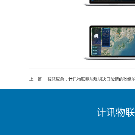
上一篇：
智慧应急，计讯物联赋能堤坝决口险情的秒级
计讯物联