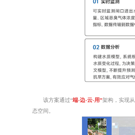
该方案通过“
端-边-云-用”
架构，实现从
态空间。