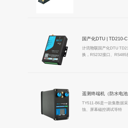
国产化DTU | TD210-C
计讯物联国产化DTU TD
换，RS232接口、RS48
遥测终端机（防水电池版）
TY511-B6是一款集
蚀、屏幕磁控调试等特