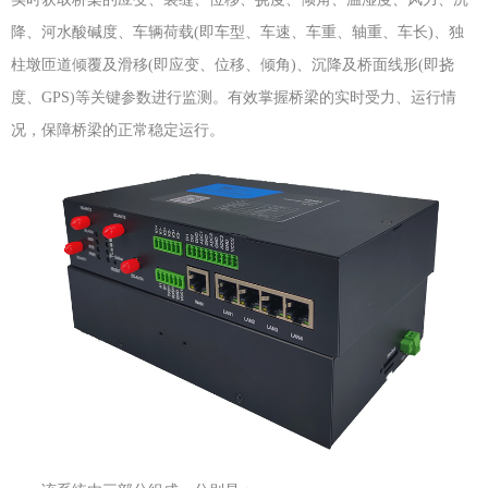
降、河水酸碱度、车辆荷载(即车型、车速、车重、轴重、车长)、独
柱墩匝道倾覆及滑移(即应变、位移、倾角)、沉降及桥面线形(即挠
度、GPS)等关键参数进行监测。有效掌握桥梁的实时受力、运行情
况，保障桥梁的正常稳定运行。