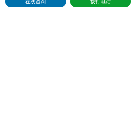
在线咨询
拨打电话
AI边缘网关TG465的东南亚智慧交通IoT解决方案
计讯物联面向东南亚市场，推出以 TG465 工业 5G 边缘计算网关为核心
的智能交通 IoT 解决方案。该方案覆盖交通信号控制、智能限速预警、AI
交通感知与执法等典型场景，构建「感知—计算—传
AI边缘智算|TG465让智慧工地从“看得见”到“管得住”
TG465系列5G AIoT边缘计算机，专门面向智慧工地安全生产场景，打破
传统管理局限，提供“人-机-环”一体化全方位管控方案，助力工地从“人工
抽查”升级为“实时预警”。