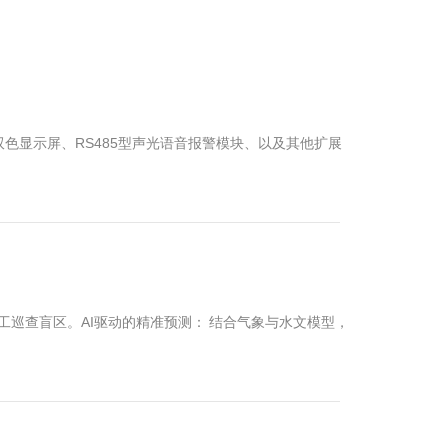
D双色显示屏、RS485型声光语音报警模块、以及其他扩展
工巡查盲区。AI驱动的精准预测： 结合气象与水文模型，