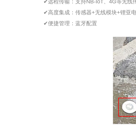
‌
✔
远程传输‌：支持NB-IoT、4G等无
✔
高度集成：传感器+无线模块+锂亚
✔
便捷管理：蓝牙配置