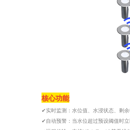
核心功能
‌✔
实时监测‌：水位值、水浸状态、剩余
‌
✔
自动预警‌：当水位超过预设阈值时