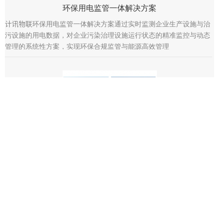
环保用电监管一体解决方案
计讯物联环保用电监管一体解决方案通过实时监测企业生产设施与治
污设施的用电数据，对企业污染治理设施运行状态的精准监控与动态
管理的系统性方案，实现环保合规监管与能源高效管理
微型空气质量在线监测系统
计讯物联微型空气质量在线监测系统，是一套基于物联网、大数据和
云计算技术的革命性监测方案。它通过部署高精度、低成本的微型传
感器，构建起一张覆盖全域的“天网”，实现对PM2 5、PM10