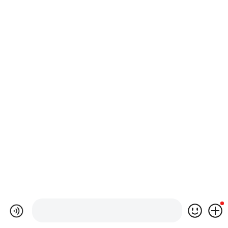
DTU助力高速公路ETC系统安全组网
行业应用
1919/11
/
06
全自动电子收费系统( ETC)是智能交通系统的服务功能之一，它特别适合在
高速公路或交通繁忙的桥隧环境下使用。目前高速公路收费处，有专门的
ETC收费通道。有如下优点：
..
上一页
1
85
86
87
下一页
转到
服务电话
在线咨询
拨打电话
24小时全国服务热线
0592-6211782