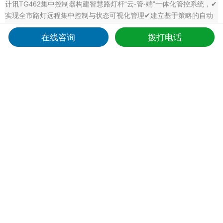
计讯TG462集中控制器构建智慧路灯杆“云-管-端”一体化管控系统，✔
实现全市路灯远程集中控制与状态可视化管理✔建立基于策略的自动
化节能调度机制，降低照明能耗✔实时监测
在线咨询
拨打电话
城市道路照明智能化改造方案
城市道路照明智能化改造方案目标:通过对城市道路照明设施的智能化
改造，构建“云-管-端”节能化、智能化、精细化、协同化的智能道路照
明管理系统。实现照明设施的高效节能运行、