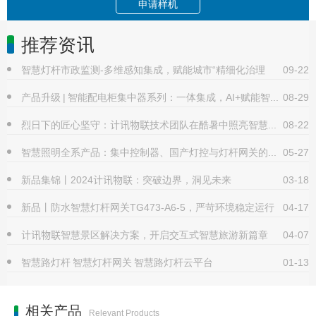
申请样机
推荐资讯
智慧灯杆市政监测-多维感知集成，赋能城市“精细化治理
09-22
产品升级 | 智能配电柜集中器系列：一体集成，AI+赋能智慧照明
08-29
烈日下的匠心坚守：计讯物联技术团队在酷暑中照亮智慧城市之路
08-22
智慧照明全系产品：集中控制器、国产灯控与灯杆网关的高效协同
05-27
新品集锦丨2024计讯物联：突破边界，洞见未来
03-18
新品丨防水智慧灯杆网关TG473-A6-5，严苛环境稳定运行
04-17
计讯物联智慧景区解决方案，开启交互式智慧旅游新篇章
04-07
智慧路灯杆 智慧灯杆网关 智慧路灯杆云平台
01-13
相关产品
Relevant Products