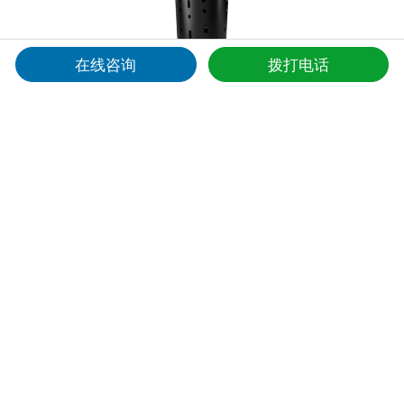
在线咨询
拨打电话
白蚁可视化防治装置|TY502-B2
计讯物联白蚁可视化防治装置TY502-P2，深度融合AI智能识别与
4G传输技术，将传统被动治理升级为“防+治结合”的智能化新范
式，构建 "监测-预警-处置-评估 "的闭环防治体系
相关方案
Relevant Solutions
白蚁防治方案