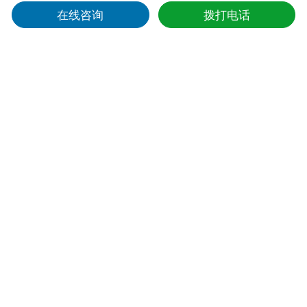
在线咨询
拨打电话
水库洪水预报监测解决方案
计讯物联水库洪水预报监测系统，通过监测设备采集数据，使用4G
5G NB-I0T 北斗等传输到监测中心，监测中心结合历史洪水数据和气
象、水文模型，生成洪水预报方案，预测洪水的峰值流量、到
桥梁安全监测平台
计讯物联桥梁安全监测平台是一个能够实时监测桥梁结构和状况的系
统，它基于前端安装多个传感器和计讯物联GNSS接收机，接收桥梁
各维度数据，对桥梁的各项参数进行平台实时监测和预判、