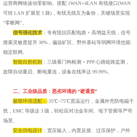
运营商网络波动零影响。搭配 1WAN+4LAN 有线接口(WAN
可转 LAN 扩展至 5 路)，有线无线互为备份，关键场景实现
“零断网”。
信号强化技术
：专有阻抗匹配电路 + 高增益天线，信号
搜索灵敏度提升 30%，偏远矿区、野外基站等弱网环境也能
稳定联网。
智能自愈机制
：三级看门狗检测 + PPP 心跳链路监测，
故障自动重启、断电重连，设备在线率达 99.99%。
二、工业级品质：恶劣环境的 “硬通货”
极限环境适配：
-35℃~75℃宽温运行，金属外壳防电磁干
扰，EMC 等级达 3 级，轻松应对冶金车间、地下管廊等严苛
场景。
安全供电设计
：宽压输入，内置反接、过压保护，户外