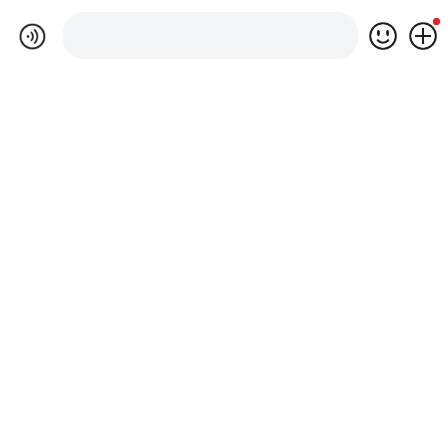
相关方案
Relevant Solutions
在线咨询
拨打电话
农村饮用水站点远程智能运维管理系统解决方案
本方案以计讯TG451物联网智能终端为核心设备，配合农村饮水安全
监测、水位监测自动控制等功能模块，构建“云管端”一体化的智慧运
维平台。方案遵循“感知层—传输层—平台层—应用层”