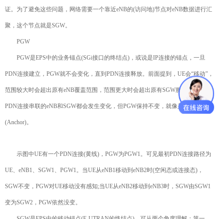
证。为了避免这些问题，网络需要一个靠近eNB的(访问地)节点对eNB数据进行汇
聚，这个节点就是SGW。
PGW
PGW是EPS中的业务锚点(SGi接口的终结点)，或说是IP连接的锚点，一旦
PDN连接建立，PGW就不会变化，直到PDN连接释放。前面提到，UE会“移动”，
范围较大时会超出原有eNB覆盖范围，范围更大时会超出原有SGW服务范围，
PDN连接串联的eNB和SGW都会发生变化，但PGW保持不变，就像是一个锚
(Anchor)。
示图中UE有一个PDN连接(黄线)，PGW为PGW1。可见最初PDN连接路径为
UE、eNB1、SGW1、PGW1。当UE从eNB1移动到eNB2时(空闲态或连接态)，
SGW不变，PGW对UE移动没有感知;当UE从eNB2移动到eNB3时，SGW由SGW1
变为SGW2，PGW依然没变。
SGW是EPS中的移动锚点(E-UTRAN的终结点)。可从两个角度理解：第一，